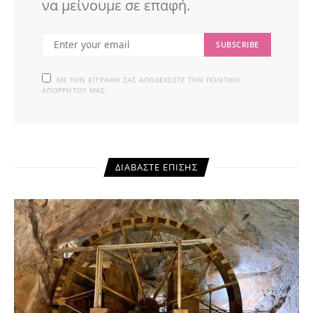
να μείνουμε σε επαφή.
SUBSCRIBE
ΜΕ ΤΗΝ ΕΓΓΡΑΦΉ ΣΑΣ ΑΠΟΔΈΧΕΣΤΕ ΤΗΝ ΠΟΛΙΤΙΚΉ
ΑΠΟΡΡΉΤΟΥ ΜΑΣ.
ΔΙΑΒΆΣΤΕ ΕΠΊΣΗΣ