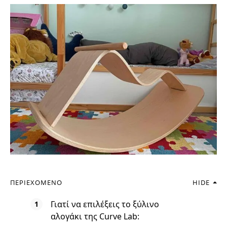
ΠΕΡΙΕΧΌΜΕΝΟ
HIDE
Γιατί να επιλέξεις το ξύλινο
αλογάκι της Curve Lab: