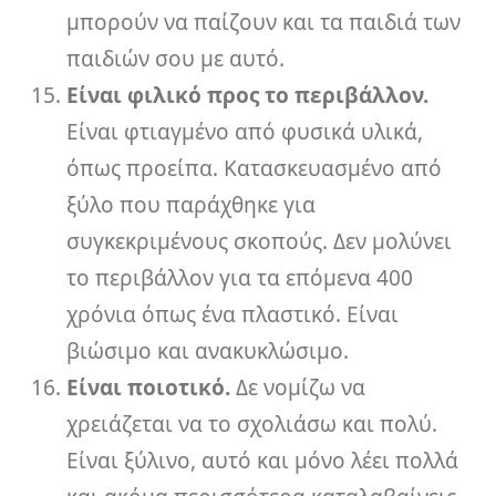
μπορούν να παίζουν και τα παιδιά των
παιδιών σου με αυτό.
Είναι φιλικό προς το περιβάλλον.
Είναι φτιαγμένο από φυσικά υλικά,
όπως προείπα. Κατασκευασμένο από
ξύλο που παράχθηκε για
συγκεκριμένους σκοπούς. Δεν μολύνει
το περιβάλλον για τα επόμενα 400
χρόνια όπως ένα πλαστικό. Είναι
βιώσιμο και ανακυκλώσιμο.
Είναι ποιοτικό.
Δε νομίζω να
χρειάζεται να το σχολιάσω και πολύ.
Είναι ξύλινο, αυτό και μόνο λέει πολλά