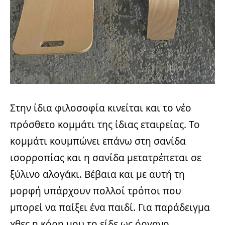
Στην ίδια φιλοσοφία κινείται και το νέο
πρόσθετο κομμάτι της ίδιας εταιρείας. Το
κομμάτι κουμπώνει επάνω στη σανίδα
ισορροπίας και η σανίδα μετατρέπεται σε
ξύλινο αλογάκι. Βέβαια και με αυτή τη
μορφή υπάρχουν πολλοί τρόποι που
μπορεί να παίξει ένα παιδί. Για παράδειγμα
χθες η κόρη μου το είδε ως όργανο