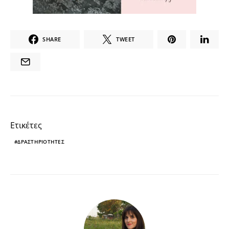
SHARE
TWEET
Ετικέτες
ΔΡΑΣΤΗΡΙΟΤΗΤΕΣ