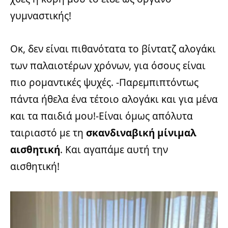
γυμναστικής!
Οκ, δεν είναι πιθανότατα το βίντατζ αλογάκι
των παλαιοτέρων χρόνων, για όσους είναι
πιο ρομαντικές ψυχές. -Παρεμπιπτόντως
πάντα ήθελα ένα τέτοιο αλογάκι και για μένα
και τα παιδιά μου!-Είναι όμως απόλυτα
ταιριαστό με τη
σκανδιναβική μίνιμαλ
αισθητική
. Και αγαπάμε αυτή την
αισθητική!