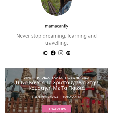
mamacanfly
Never stop dreaming, learning and
travelling.
ΘΡΑΚΗ
ΓΙΑ ΠΑΙΔΙΑ
ΕΛΛΑΔΑ
ΤΑΞΙΔΙΑ ΜΕ ΠΑΙΔΙΑ
Τι Να Κάνεις Τα Χριστούγεννα Στην
Κομοτηνή Με Τα Παιδιά
8 ΔΕΚΕΜΒΡΊΟΥ 2022
MAMACANFLY
ΠΕΡΙΣΣΌΤΕΡΟ