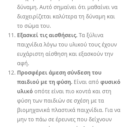
δύναμη. Αυτό σημαίνει ότι μαθαίνει να
διαχειρίζεται καλύτερα τη δύναμη και
το σώμα του.
Εξασκεί τις αισθήσεις.
Τα ξύλινα
παιχνίδια λόγω του υλικού τους έχουν
ευχάριστη αίσθηση και εξασκούν την
αφή.
Προσφέρει άμεση σύνδεση του
παιδιού με τη φύση.
Είναι από
φυσικό
υλικό
οπότε είναι πιο κοντά και στη
φύση των παιδιών σε σχέση με τα
βιομηχανικά πλαστικά παιχνίδια. Για να
μην το πάω σε έρευνες που δείχνουν