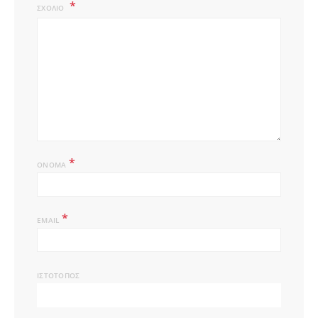
ΣΧΌΛΙΟ
*
ΌΝΟΜΑ
*
EMAIL
ΙΣΤΌΤΟΠΟΣ