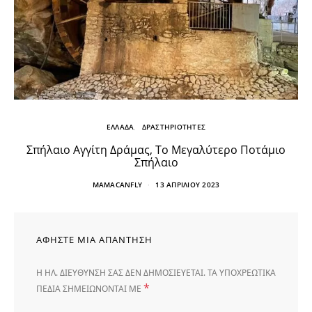
ΕΛΛΑΔΑ
ΔΡΑΣΤΗΡΙΟΤΗΤΕΣ
Σπήλαιο Αγγίτη Δράμας, Το Μεγαλύτερο Ποτάμιο
Σπήλαιο
MAMACANFLY
13 ΑΠΡΙΛΊΟΥ 2023
ΑΦΉΣΤΕ ΜΙΑ ΑΠΆΝΤΗΣΗ
Η ΗΛ. ΔΙΕΎΘΥΝΣΗ ΣΑΣ ΔΕΝ ΔΗΜΟΣΙΕΎΕΤΑΙ.
ΤΑ ΥΠΟΧΡΕΩΤΙΚΆ
*
ΠΕΔΊΑ ΣΗΜΕΙΏΝΟΝΤΑΙ ΜΕ