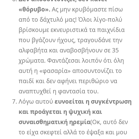
«θόρυβο».
Ας μην κρυβόμαστε πίσω
από το δάχτυλό μας! Όλοι λίγο-πολύ
βρίσκουμε εκνευριστικά τα παιχνίδια
που βγάζουν ήχους, τραγουδάνε την
αλφαβήτα και αναβοσβήνουν σε 35
χρώματα. Φαντάζεσαι λοιπόν ότι όλη
αυτή η «φασαρία» αποσυντονίζει το
παιδί και δεν αφήνει περιθώριο να
αναπτυχθεί η φαντασία του.
Λόγω αυτού
ευνοείται η συγκέντρωση
και προάγεται η ψυχική και
συναισθηματική ηρεμία
(Οκ, αυτό δεν
το είχα σκεφτεί αλλά το έψαξα και μου