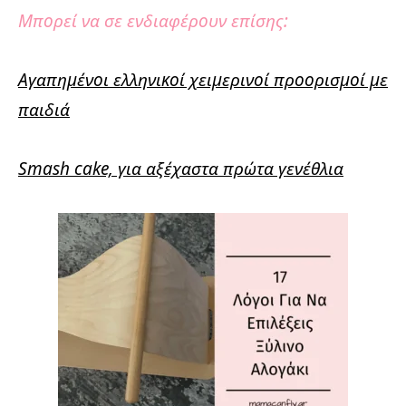
Μπορεί να σε ενδιαφέρουν επίσης:
Αγαπημένοι ελληνικοί χειμερινοί προορισμοί με
παιδιά
Smash cake, για αξέχαστα πρώτα γενέθλια