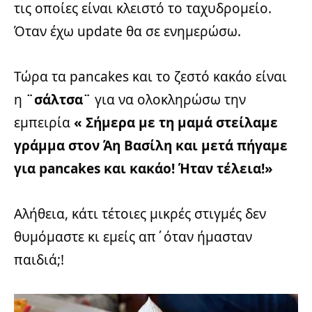
τις οποίες είναι κλειστό το ταχυδρομείο.
Όταν έχω update θα σε ενημερώσω.
Τώρα τα pancakes και το ζεστό κακάο είναι
η
¨σάλτσα¨
για να ολοκληρώσω την
εμπειρία
« Σήμερα με τη μαμά στείλαμε
γράμμα στον Άη Βασίλη και μετά πήγαμε
για pancakes και κακάο! Ήταν τέλεια!»
Αλήθεια, κάτι τέτοιες μικρές στιγμές δεν
θυμόμαστε κι εμείς απ΄όταν ήμασταν
παιδιά;!