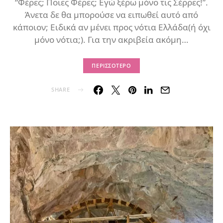
“Φέρες; Ποιες Φέρες; Εγώ ξέρω μόνο τις Σέρρες!”.
Άνετα δε θα μπορούσε να ειπωθεί αυτό από
κάποιον; Ειδικά αν μένει προς νότια Ελλάδα(ή όχι
μόνο νότια;). Για την ακριβεία ακόμη…
ΠΕΡΙΣΣΌΤΕΡΟ
SHARE