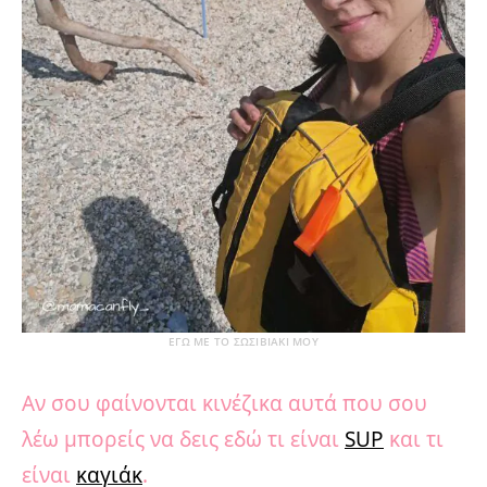
ΕΓΩ ΜΕ ΤΟ ΣΩΣΙΒΙΑΚΙ ΜΟΥ
Αν σου φαίνονται κινέζικα αυτά που σου
λέω μπορείς να δεις εδώ τι είναι
SUP
και τι
είναι
καγιάκ
.