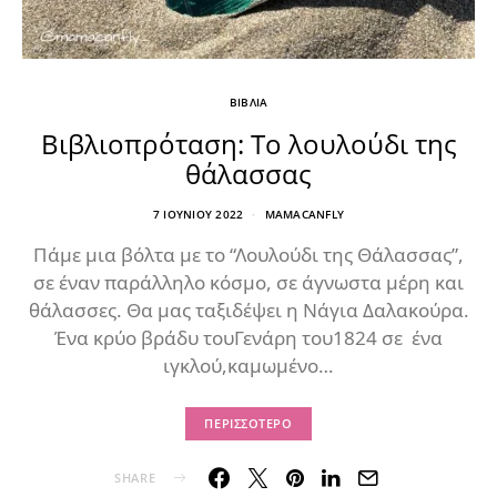
ΒΙΒΛΙΑ
Βιβλιοπρόταση: Το λουλούδι της
θάλασσας
7 ΙΟΥΝΊΟΥ 2022
MAMACANFLY
Πάμε μια βόλτα με το “Λουλούδι της Θάλασσας”,
σε έναν παράλληλο κόσμο, σε άγνωστα μέρη και
θάλασσες. Θα μας ταξιδέψει η Νάγια Δαλακούρα.
Ένα κρύο βράδυ τουΓενάρη του1824 σε ένα
ιγκλού,καμωμένο…
ΠΕΡΙΣΣΌΤΕΡΟ
SHARE