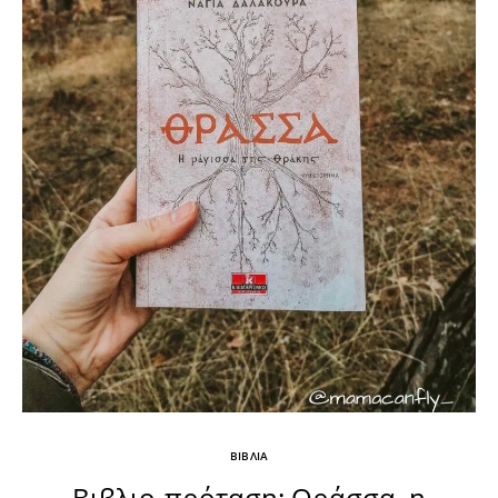
ΒΙΒΛΙΑ
Βιβλιο-πρόταση: Θράσσα, η