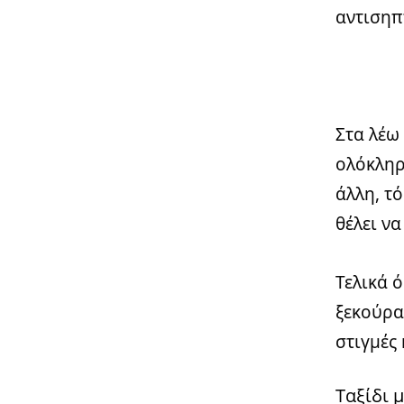
αντισηπτ
Στα λέω 
ολόκληρ
άλλη, τ
θέλει να
Τελικά ό
ξεκούρα
στιγμές 
Ταξίδι 