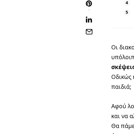
1
Οι διακ
υπόλοι
σκέψεις
Οδικώς 
παιδιά;
Αφού λο
και να 
Θα πάμε