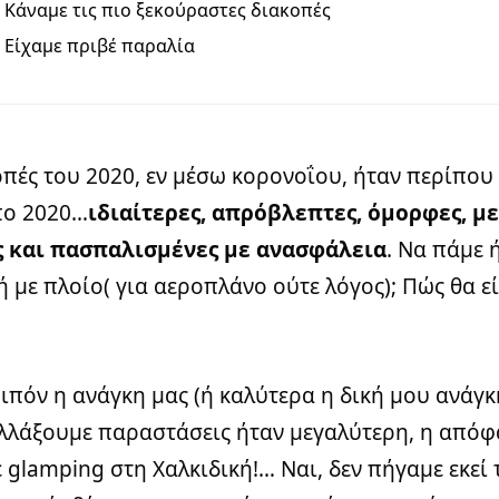
Κάναμε τις πιο ξεκούραστες διακοπές
Είχαμε πριβέ παραλία
οπές του 2020, εν μέσω κορονοΐου, ήταν περίπου
πο 2020…
ιδιαίτερες, απρόβλεπτες, όμορφες, μ
 και πασπαλισμένες με ανασφάλεια
. Να πάμε ή
ή με πλοίο( για αεροπλάνο ούτε λόγος); Πώς θα εί
ιπόν η ανάγκη μας (ή καλύτερα η δική μου ανάγκ
αλλάξουμε παραστάσεις ήταν μεγαλύτερη, η από
 glamping στη Χαλκιδική!… Ναι, δεν πήγαμε εκεί 