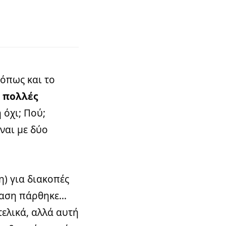
 όπως και το
ε πολλές
 όχι; Πού;
ναι με δύο
η) για διακοπές
φαση πάρθηκε…
τελικά, αλλά αυτή