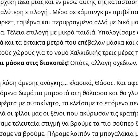
αρχική ιδέα μιας και εν μέσω αυτής της κατάστασ
 καλύτερη επιλογή . Μέσα σε κάμπινγκ με πριβέ π
άρκετ, ταβέρνα και περιφραγμένο αλλά με δικό μ
α. Τέλεια επιλογή με μικρά παιδιά. Υπολογίσαμε
ά και τα έκτακτα μετρά που επέβαλαν μάσκα και 
κούς χώρους για το νομό Χαλκιδικής τρεις μέρες 
και μάσκα στις διακοπές!
Οπότε, αλλαγή σχεδίων.
 λύση άμεσης ανάγκης… κλασικά, Θάσος. Και αφ
ζόμενα δωμάτια μπροστά στη θάλασσα και θα γλ
φέρτα με αυτοκίνητο, τα κλείσαμε το επόμενο πε
λά οι φίλοι μας οι ξένοι που ακύρωσαν τις κρατή
αμε τελευταία στιγμή να βρούμε τα πιο σούπερ 
αμε να βρούμε. Πήραμε λοιπόν τα μπογαλάκια μα