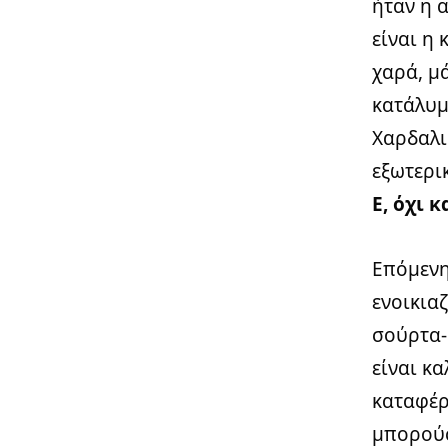
ήταν η 
είναι η
χαρά, μ
κατάλυμ
Χαρδαλι
εξωτερι
Ε, όχι 
Επόμενη
ενοικια
σούρτα-
είναι κα
καταφέρ
μπορούσ