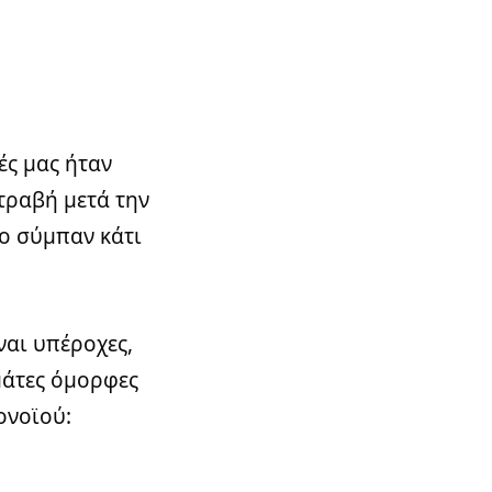
ές μας ήταν
τραβή μετά την
το σύμπαν κάτι
ναι υπέροχες,
μάτες όμορφες
ονοϊού: