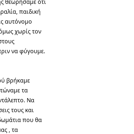
ης θεωρήσαμε ότι
αραλία, παιδική
ας αυτόνομο
 όμως χωρίς τον
στους
πριν να φύγουμε.
ού βρήκαμε
υτώναμε τα
ντάλεπτο. Να
σεις τους και
δωμάτια που θα
ς , τα