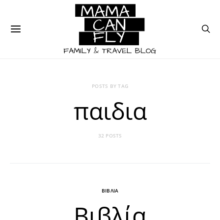
POSTS BY TAG
παιδια
32 POSTS
ΒΙΒΛΙΑ
Βιβλία