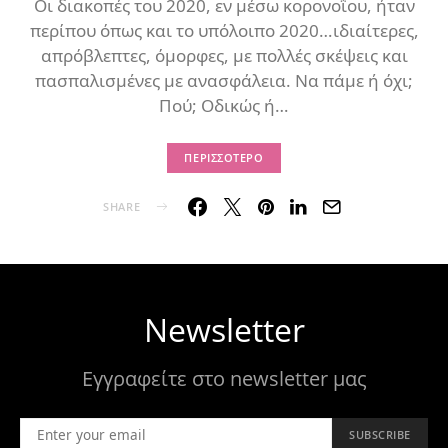
Οι διακοπές του 2020, εν μέσω κορονοΐου, ήταν
περίπου όπως και το υπόλοιπο 2020…ιδιαίτερες,
απρόβλεπτες, όμορφες, με πολλές σκέψεις και
πασπαλισμένες με ανασφάλεια. Να πάμε ή όχι;
Πού; Οδικώς ή…
ΠΕΡΙΣΣΌΤΕΡΟ
SHARE
Newsletter
Εγγραφείτε στο newsletter μας
SUBSCRIBE