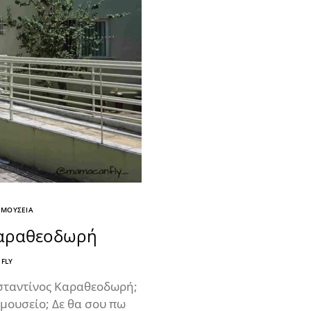
ΜΟΥΣΕΙΑ
Καραθεοδωρή
FLY
νσταντίνος Καραθεοδωρή;
 μουσείο; Δε θα σου πω