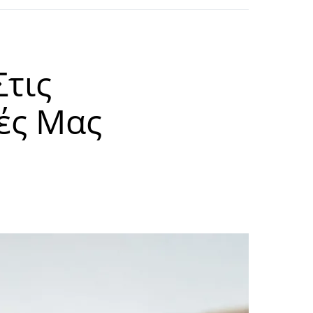
τις
ές Μας