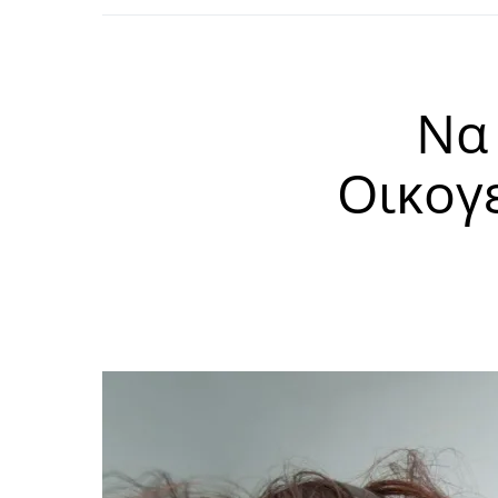
Να
Οικογ