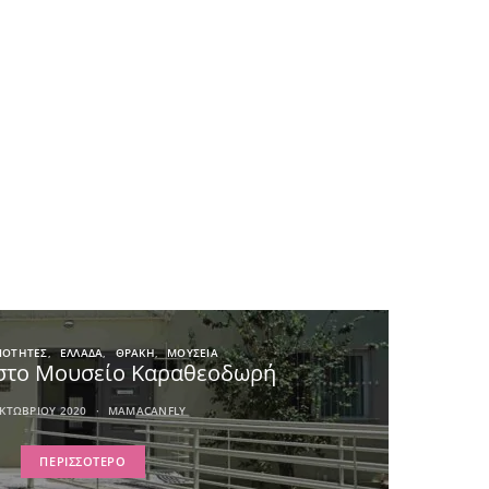
ΙΟΤΗΤΕΣ
ΕΛΛΑΔΑ
ΘΡΑΚΗ
ΜΟΥΣΕΙΑ
στο Μουσείο Καραθεοδωρή
ΚΤΩΒΡΊΟΥ 2020
MAMACANFLY
ΠΕΡΙΣΣΌΤΕΡΟ