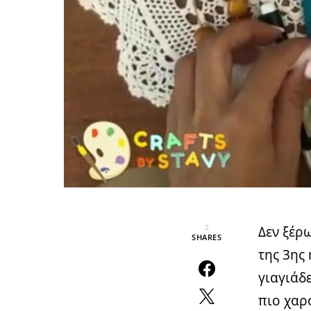
2
Δεν ξέρ
SHARES
της 3ης
γιαγιάδ
πιο χαρ