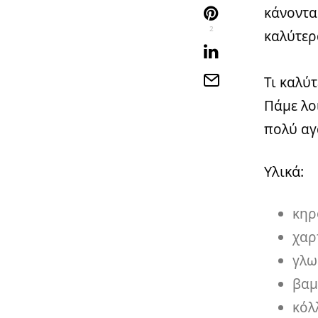
κάνοντα
2
καλύτερ
Τι καλύ
Πάμε λο
πολύ αγ
Υλικά:
κηρ
χαρ
γλω
βαμ
κόλ