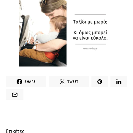
SHARE
TWEET
Ετικέτες